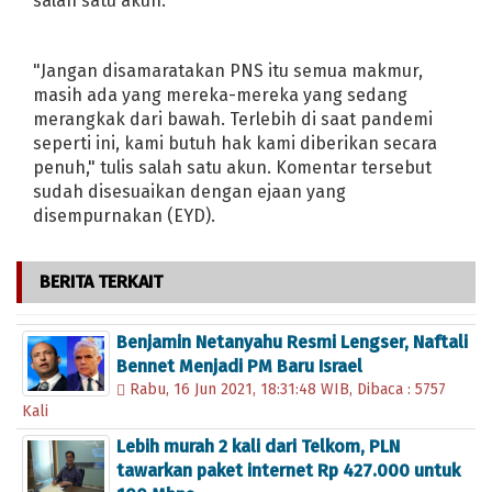
salah satu akun.
Pedagang Soto Positif Covid-19, Ini Kisah P
Cikul Berduka, Kades Pasirukem Sehu Supo
"Jangan disamaratakan PNS itu semua makmur,
Nyari Pakan Jangkrik, Warga Sukajaya Tengg
masih ada yang mereka-mereka yang sedang
Pemilu Masih Panas, Dokter Sarankan Jauhi 
merangkak dari bawah. Terlebih di saat pandemi
REKAPITULASI PEROLEHAN SUARA SEME
seperti ini, kami butuh hak kami diberikan secara
Quick Count LSI Denny JA 100%: Jokowi 55
penuh," tulis salah satu akun. Komentar tersebut
SubDomain xxx.Cilamayakulon.Com bisa did
sudah disesuaikan dengan ejaan yang
disempurnakan (EYD).
Angry Birds Hadirkan Budaya Indonesia
T
Saat Raja Belajar Bertutur Kata
Taufik Ber
Film My Name is Khan Cetak Rekor di Ameri
BERITA TERKAIT
Lionel Messi 'Berlumuran' Rekor Gol
Jadw
Text Editor keren untuk TextArea Ala Ms Wor
Benjamin Netanyahu Resmi Lengser, Naftali
Pemilik Facebook akan Dibuat Filmnya
Ma
Bennet Menjadi PM Baru Israel
Rabu, 16 Jun 2021, 18:31:48 WIB, Dibaca : 5757
Program 100 Hari Menkominfo Tifatul
Win
Kali
Cristiano Ronaldo Pemain Sepakbola Terbaik
Lebih murah 2 kali dari Telkom, PLN
Laskar Pelangi Pecahkan Rekor
Krisis Ek
tawarkan paket internet Rp 427.000 untuk
Maria Kirilenko, Petenis Terseksi Versi WTA