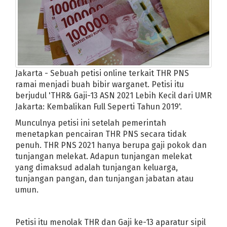
SCRIPT WEB PPDB ONLINE SESUAI FORM
SD di Cilamaya Sudah Belajar Tatap Muka
Template Resmi Baner dan Spanduk Logo HU
Jokowi: Saatnya Kita Bajak Momentum Krisis
Siap Cair Pekan Depan, Ini Besaran Gaji ke
Cilamaya Kulon Zona Hitam?
Jakarta - Sebuah petisi online terkait THR PNS
Kasus Bintang Emon mencuatkan kembali pe
ramai menjadi buah bibir warganet. Petisi itu
Memburu buron kuroptor seperti Djoko Tjand
berjudul 'THR& Gaji-13 ASN 2021 Lebih Kecil dari UMR
Jakarta: Kembalikan Full Seperti Tahun 2019'.
Virus corona di Indonesia: Kapan puncak pa
Donald Trump untuk pertama kalinya pakai m
Munculnya petisi ini setelah pemerintah
Sinopsis Ek Tha Tiger : Salman Khan Jadi Ma
menetapkan pencairan THR PNS secara tidak
penuh. THR PNS 2021 hanya berupa gaji pokok dan
Virus corona: Bisa menyebar lewat udara, pen
tunjangan melekat. Adapun tunjangan melekat
Tips Melindungi Password dan Data Pribadi
yang dimaksud adalah tunjangan keluarga,
Ridwan Kamil Tegaskan Tidak Ada Sekolah ya
tunjangan pangan, dan tunjangan jabatan atau
Idul Adha di tengah wabah Covid-19: Bagai
umun.
Amerika Bakal Ikutan Blokir TikTok?
YouTu
13 Juli Masih Belajar Online
Karawang Mas
Petisi itu menolak THR dan Gaji ke-13 aparatur sipil
Cara Membuat dan Menggunakan Google D