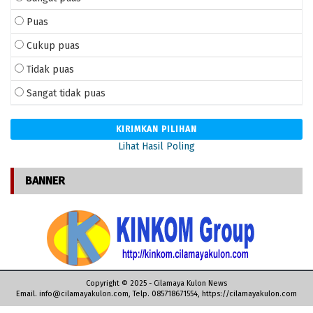
Pidato Singkat Pembina Upacara Tema: Penti
Puas
Benjamin Netanyahu Resmi Lengser, Naftali 
Cukup puas
Lebih murah 2 kali dari Telkom, PLN tawarka
Lowongan Kerja PT Arta Boga Cemerlang Me
Tidak puas
17 Manfaat Daun Suji Untuk Kesehatan Tubu
Sangat tidak puas
Makin Ramai! Petisi Tolak THR PNS Sudah D
Jozeph Paul Zhang Pertanyakan Jahatnya PK
Sertifikasi Guru Madrasah Reguler Segera Ca
Lihat Hasil Poling
Kabar Duka, Abuya KH Uci Thurtusi Meningga
SCRIPT WEB PPDB ONLINE SESUAI FORM
BANNER
SD di Cilamaya Sudah Belajar Tatap Muka
Template Resmi Baner dan Spanduk Logo HU
Jokowi: Saatnya Kita Bajak Momentum Krisis
Siap Cair Pekan Depan, Ini Besaran Gaji ke
Cilamaya Kulon Zona Hitam?
Kasus Bintang Emon mencuatkan kembali pe
Copyright © 2025 - Cilamaya Kulon News
Email. info@cilamayakulon.com, Telp. 085718671554, https://cilamayakulon.com
Memburu buron kuroptor seperti Djoko Tjand