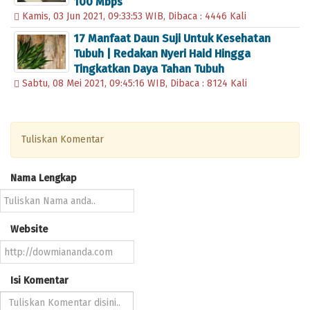
100 Mbps
Kisah Sukses Google
Gelombang Solidarit
Kamis, 03 Jun 2021, 09:33:53 WIB, Dibaca : 4446 Kali
Ana Ivanovic Dinobatkan Sebagai Ratu Tenis
17 Manfaat Daun Suji Untuk Kesehatan
Browser Safari Diklaim Paling Handal di Win
Tubuh | Redakan Nyeri Haid Hingga
Sepatu Melayang Saat Bush Berpidato di Irak
Tingkatkan Daya Tahan Tubuh
Pidato Singkat Pembina Upacara Tema: Penti
Sabtu, 08 Mei 2021, 09:45:16 WIB, Dibaca : 8124 Kali
Benjamin Netanyahu Resmi Lengser, Naftali 
Lebih murah 2 kali dari Telkom, PLN tawarka
Lowongan Kerja PT Arta Boga Cemerlang Me
Tuliskan Komentar
17 Manfaat Daun Suji Untuk Kesehatan Tubu
Makin Ramai! Petisi Tolak THR PNS Sudah D
Nama Lengkap
Jozeph Paul Zhang Pertanyakan Jahatnya PK
Sertifikasi Guru Madrasah Reguler Segera Ca
Kabar Duka, Abuya KH Uci Thurtusi Meningga
Website
SCRIPT WEB PPDB ONLINE SESUAI FORM
SD di Cilamaya Sudah Belajar Tatap Muka
Template Resmi Baner dan Spanduk Logo HU
Isi Komentar
Jokowi: Saatnya Kita Bajak Momentum Krisis