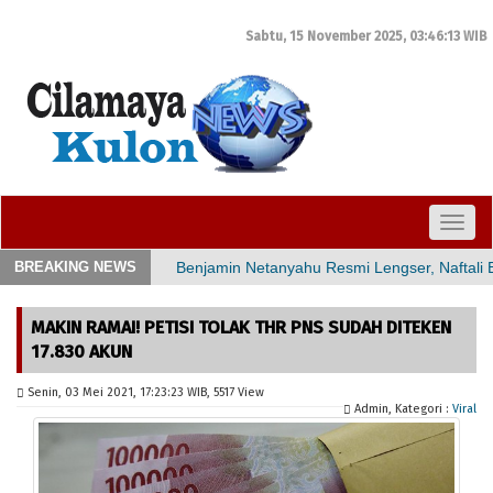
Sabtu, 15 November 2025,
03:46:14
WIB
TOGG
NAVI
BREAKING NEWS
Benjamin Netanyahu Resmi Lengser, Naftali 
Lebih murah 2 kali dari Telkom, PLN tawarka
Lowongan Kerja PT Arta Boga Cemerlang Me
MAKIN RAMAI! PETISI TOLAK THR PNS SUDAH DITEKEN
17.830 AKUN
17 Manfaat Daun Suji Untuk Kesehatan Tubu
Makin Ramai! Petisi Tolak THR PNS Sudah D
Senin, 03 Mei 2021, 17:23:23 WIB, 5517 View
Jozeph Paul Zhang Pertanyakan Jahatnya PK
Admin, Kategori :
Viral
Sertifikasi Guru Madrasah Reguler Segera Ca
Kabar Duka, Abuya KH Uci Thurtusi Meningga