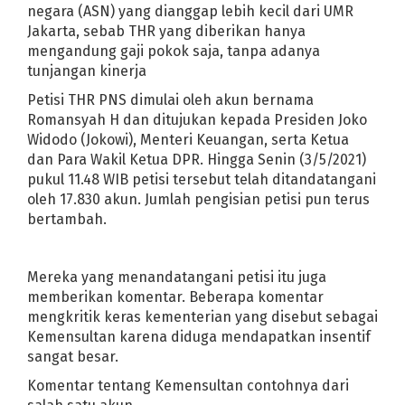
negara (ASN) yang dianggap lebih kecil dari UMR
Resep Praktis Akhir Pekan: Ayam Tikka Masa
Jakarta, sebab THR yang diberikan hanya
Dapat Surat Pemanggilan dari Polisi, Vicky P
mengandung gaji pokok saja, tanpa adanya
Trump Sebut Slogan Black Lives Matter Simb
tunjangan kinerja
Anak Michael Jackson Cerita Pengalaman Di
Petisi THR PNS dimulai oleh akun bernama
Emak-emak Mulai Senam Lagi
Mengidap 
Romansyah H dan ditujukan kepada Presiden Joko
2,5 Tahun Numpang di SDN Telukbangko IV
Widodo (Jokowi), Menteri Keuangan, serta Ketua
dan Para Wakil Ketua DPR. Hingga Senin (3/5/2021)
Pengen Punya Pacar Gamers, Brisia Jodie: 
pukul 11.48 WIB petisi tersebut telah ditandatangani
Kronologi RUU HIP Versi Baleg: Trisila Muncu
oleh 17.830 akun. Jumlah pengisian petisi pun terus
Gagal Sunat, Bocah Pucung Terpapar Coron
bertambah.
12 Anjuran Makanan untuk Penderita Asam U
Tren Baru Penyelundupan Narkoba Via Jasa 
Mereka yang menandatangani petisi itu juga
Selamat Hari Raya Idul Fitri 1441 H / 2020 M
memberikan komentar. Beberapa komentar
KH. Muhtadi Mawardi Alhafiz, Tokoh Agama 
mengkritik keras kementerian yang disebut sebagai
Karawang Terapkan PSBB di 18 Kecamatan M
Kemensultan karena diduga mendapatkan insentif
Perusahaan di Karawang Diharapkan Ikut 
sangat besar.
Balita 1 Tahun Dikabarkan Positif Corona, B
Komentar tentang Kemensultan contohnya dari
Beredar Info Penembakan di Perum Monjali Sl