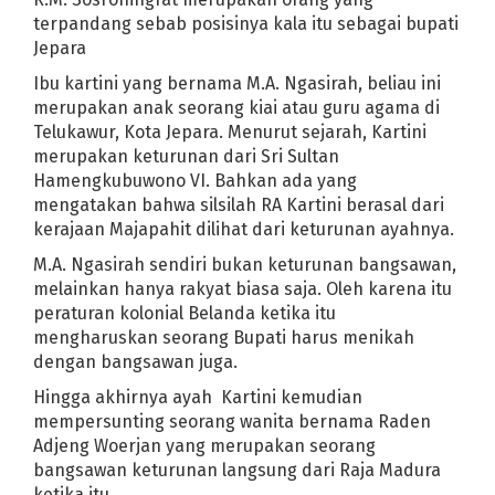
ilunya di Rumah Sakit Karawang
Situs Info Sebaran Covid-19 Dunia
terpandang sebab posisinya kala itu sebagai bupati
Jepara
omo Pupus
Situs SOSMAD Cilamaya Kulon Dirilis Awal Ramadhan 20
elam di Palisungan
Ibu kartini yang bernama M.A. Ngasirah, beliau ini
Medsos Jika Kejiwaan Tak Stabil
merupakan anak seorang kiai atau guru agama di
Telukawur, Kota Jepara. Menurut sejarah, Kartini
NTARA CAPRES DAN CAWAPRES TAHUN 2019
merupakan keturunan dari Sri Sultan
,71% Prabowo 44,29%
Pembangkit Listrik dari Sampah Hasilkan 750 
Hamengkubuwono VI. Bahkan ada yang
dapatkan dengan Harga Murah
Looping dalam Looping Disertai Kasu
mengatakan bahwa silsilah RA Kartini berasal dari
erima Kasih Gayus Tambunan
Hantam Laos 6-0, Indonesia Semifina
kerajaan Majapahit dilihat dari keturunan ayahnya.
rada di Grup Maut Kejuaran Bulutangkis
M.A. Ngasirah sendiri bukan keturunan bangsawan,
ka
Penanganan Gempa Berjalan Cepat, SBY Puas
melainkan hanya rakyat biasa saja. Oleh karena itu
al Lengkap Sepakbola Piala Dunia 2010
peraturan kolonial Belanda ketika itu
d
Dalam Dua Pekan, KCB 2 Ditonton 1,5 Juta
mengharuskan seorang Bupati harus menikah
dengan bangsawan juga.
nchester United Incar Zidane Baru
Ferrari 458 Polesan Teknologi 
dows 7 Gantikan Windows Vista
Ahmadinejad: Gaza Akan Jadi Kubur
Hingga akhirnya ayah Kartini kemudian
mempersunting seorang wanita bernama Raden
k 2008
Sharapova, Petenis Wanita Berpenghasilan Tertinggi
Adjeng Woerjan yang merupakan seorang
onomi Amerika, Bukti Gagalnya Kapitalisme
Google Chrome Susupi M
bangsawan keturunan langsung dari Raja Madura
Belajar Dari Krisis Amerika Serikat
Ronaldo "CR7" Pecahkan Trans
ketika itu.