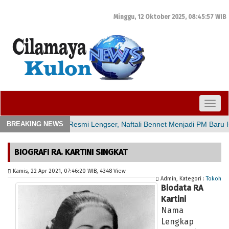
Minggu, 12 Oktober 2025,
08:45:58
WIB
TOGG
NAVI
Bennet Menjadi PM Baru Israel
BREAKING NEWS
n paket internet Rp 427.000 untuk 100 Mbps
i 2021
BIOGRAFI RA. KARTINI SINGKAT
h | Redakan Nyeri Haid Hingga Tingkatkan Daya Tahan Tubuh
Kamis, 22 Apr 2021, 07:46:20 WIB, 4348 View
iteken 17.830 Akun
BIOGRAFI RA. KARTINI SINGKAT
Admin, Kategori :
Tokoh
Biodata RA
KI di Mana?
5 Cara Melacak HP Hilang dalam Keadaan Mati & Hidu
Kartini
ir
Fadhilah Shalat Sunnah Tarawih
Nama
al Dunia
DPD dan 23 DPC Partai Demokrat Aceh Diklaim Tak Ikut K
Lengkap