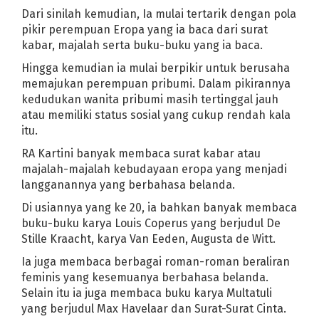
-13 PNS
Bak Bom Atom, Ini Penyebab Ledakan Dahsyat di Beirut Le
Dari sinilah kemudian, Ia mulai tertarik dengan pola
pikir perempuan Eropa yang ia baca dari surat
rtanyaan: Bagaimana mengenali akun buzzer dan menyikapinya?
kabar, majalah serta buku-buku yang ia baca.
ra dan Sjamsul Nursalim, apa cara yang paling ampuh?
Hingga kemudian ia mulai berpikir untuk berusaha
ndemi akan terjadi setelah penerapan New Normal?
memajukan perempuan pribumi. Dalam pikirannya
asker di depan publik
kedudukan wanita pribumi masih tertinggal jauh
atau memiliki status sosial yang cukup rendah kala
ta-Mata Top di India
itu.
ularan Covid-19 di ruangan tertutup kian berisiko
RA Kartini banyak membaca surat kabar atau
majalah-majalah kebudayaan eropa yang menjadi
ang Gelar Tatap Muka di Tahun Ajaran Baru
langganannya yang berbahasa belanda.
mana pelaksanaan kurban?
Tiga Orang Positif, Empat Pasien Sembu
Di usiannya yang ke 20, ia bahkan banyak membaca
ber Merapat, Begini Syarat dan Cara Monetisasi YouTube Terbaru
buku-buku karya Louis Coperus yang berjudul De
sih Zona Kuning
7 Usaha Modal 5 Juta Menguntungkan untuk Pebi
Stille Kraacht, karya Van Eeden, Augusta de Witt.
ocs
Kawah Putih yang Tak Pernah Membosankan
Ia juga membaca berbagai roman-roman beraliran
la
feminis yang kesemuanya berbahasa belanda.
rasetyo Titip Anak-Anaknya ke Raffi Ahmad
Selain itu ia juga membaca buku karya Multatuli
ol Kebencian
yang berjudul Max Havelaar dan Surat-Surat Cinta.
goda sang Ayah soal Seksualitasnya
Pilkades 2021 Bisa Diundur