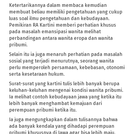
Ketertarikannya dalam membaca kemudian
Asam Urat? Lawan dengan 6 Makanan Ini
membuat beliau memiliki pengetahuan yang cukup
luas soal ilmu pengetahuan dan kebudayaan.
 Pengangguran Nggak Apa-Apa Kan Aku yang Kerja
Pemikiran RA Kartini memberi perhatian khusus
l di Tengah Jalan
5 Manfaat Kesehatan yang Mengejutkan dari Min
pada masalah emansipasi wanita melihat
perbandingan antara wanita eropa dan wanita
a
Abu Rara Penusuk Wiranto Divonis 12 Tahun Penjara
pribumi.
rat
Jadwal Tayang Anime One Piece Episode 930 pada Minggu 28 
Selain itu ia juga menaruh perhatian pada masalah
 Pengiriman
Jalan Gebangcarang Dibangun Tahun Ini
sosial yang terjadi menurutnya, seorang wanita
Banyak Peserta Kartu Prakerja Belum Dapat Insentif, Ini Penyebab
perlu memperoleh persamaan, kebebasan, otonomi
Panutan Warga Karawang - Jawa Barat
serta kesetaraan hukum.
ulai 6 Mei
Prakiraan Cuaca Karawang Hari Ini, Senin 4 Mei 2020
Surat-surat yang kartini tulis lebih banyak berupa
Membantu Masyarakat Selama PSBB
keluhan-keluhan mengenai kondisi wanita pribumi.
Bupati Karawang Ajukan PSBB
Ia melihat contoh kebudayaan jawa yang ketika itu
leman, Polisi: Hoax!
lebih banyak menghambat kemajuan dari
ilunya di Rumah Sakit Karawang
Situs Info Sebaran Covid-19 Dunia
perempuan pribumi ketika itu.
omo Pupus
Situs SOSMAD Cilamaya Kulon Dirilis Awal Ramadhan 20
Ia juga mengungkapkan dalam tulisannya bahwa
elam di Palisungan
ada banyak kendala yang dihadapi perempuan
Medsos Jika Kejiwaan Tak Stabil
pribumi khususnya di Jawa agar bisa lebih maju.