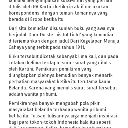
Ia mulai mengumpulkan surat-surat yang pernah
rada di Grup Maut Kejuaran Bulutangkis
ditulis oleh RA Kartini ketika ia aktif melakukan
korespondensi dengan teman-temannya yang
ka
Penanganan Gempa Berjalan Cepat, SBY Puas
berada di Eropa ketika itu.
al Lengkap Sepakbola Piala Dunia 2010
Dari situ kemudian disusunlah buku yang awalnya
d
Dalam Dua Pekan, KCB 2 Ditonton 1,5 Juta
berjudul ‘Door Duisternis tot Licht‘ yang kemudian
nchester United Incar Zidane Baru
Ferrari 458 Polesan Teknologi 
diterjemahkan dengan judul Dari Kegelapan Menuju
dows 7 Gantikan Windows Vista
Ahmadinejad: Gaza Akan Jadi Kubur
Cahaya yang terbit pada tahun 1911.
k 2008
Sharapova, Petenis Wanita Berpenghasilan Tertinggi
Buku tersebut dicetak sebanyak lima kali, dan pada
onomi Amerika, Bukti Gagalnya Kapitalisme
Google Chrome Susupi M
cetakan kelima terdapat surat-surat yang ditulis
Belajar Dari Krisis Amerika Serikat
Ronaldo "CR7" Pecahkan Trans
oleh Kartini. Pemikiran-pemikiran yang
as untuk Palestina
Roger Federer, Petenis Legenda Abad Ini
diungkapkan olehnya kemudian banyak menarik
 2008
Demo Kecam Israel Warnai Ibukota
Michael Heart "Song f
perhatian masyarakat ketika itu terutama kaum
Belanda. Karena yang menulis surat-surat tersebut
dows
Monumen Menghormati Pelempar Sepatu Bush
adalah wanita pribumi.
k
Digerus Firefox, IE Makin Melempem
Pelajaran Moral dari Film
ingnya Ilmu dan Mencari Ilmu
Pemikirannya banyak mengubah pola pikir
masyarakat belanda terhadap wanita pribumi
ketika itu. Tulisan-tulisannya juga menjadi inspirasi
bagi para tokoh-tokoh Indonesia kala itu seperti