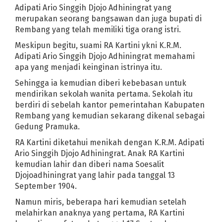
ndemi akan terjadi setelah penerapan New Normal?
Adipati Ario Singgih Djojo Adhiningrat yang
asker di depan publik
merupakan seorang bangsawan dan juga bupati di
Rembang yang telah memiliki tiga orang istri.
ta-Mata Top di India
ularan Covid-19 di ruangan tertutup kian berisiko
Meskipun begitu, suami RA Kartini ykni K.R.M.
Adipati Ario Singgih Djojo Adhiningrat memahami
apa yang menjadi keinginan istrinya itu.
ang Gelar Tatap Muka di Tahun Ajaran Baru
mana pelaksanaan kurban?
Tiga Orang Positif, Empat Pasien Sembu
Sehingga ia kemudian diberi kebebasan untuk
mendirikan sekolah wanita pertama. Sekolah itu
ber Merapat, Begini Syarat dan Cara Monetisasi YouTube Terbaru
berdiri di sebelah kantor pemerintahan Kabupaten
sih Zona Kuning
7 Usaha Modal 5 Juta Menguntungkan untuk Pebi
Rembang yang kemudian sekarang dikenal sebagai
ocs
Kawah Putih yang Tak Pernah Membosankan
Gedung Pramuka.
la
RA Kartini diketahui menikah dengan K.R.M. Adipati
rasetyo Titip Anak-Anaknya ke Raffi Ahmad
Ario Singgih Djojo Adhiningrat. Anak RA Kartini
ol Kebencian
kemudian lahir dan diberi nama Soesalit
goda sang Ayah soal Seksualitasnya
Pilkades 2021 Bisa Diundur
Djojoadhiningrat yang lahir pada tanggal 13
Asam Urat? Lawan dengan 6 Makanan Ini
September 1904.
Namun miris, beberapa hari kemudian setelah
 Pengangguran Nggak Apa-Apa Kan Aku yang Kerja
melahirkan anaknya yang pertama, RA Kartini