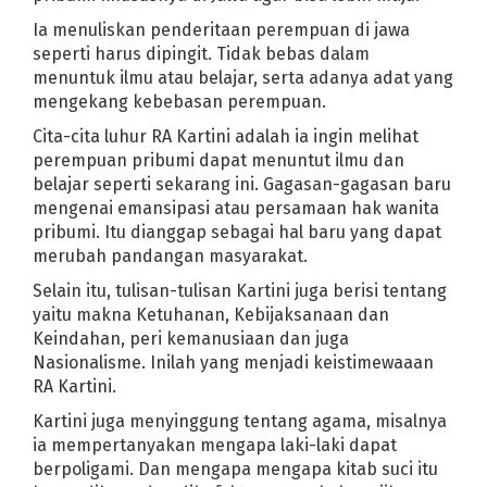
NTARA CAPRES DAN CAWAPRES TAHUN 2019
Ia menuliskan penderitaan perempuan di jawa
,71% Prabowo 44,29%
Pembangkit Listrik dari Sampah Hasilkan 750 
seperti harus dipingit. Tidak bebas dalam
menuntuk ilmu atau belajar, serta adanya adat yang
dapatkan dengan Harga Murah
Looping dalam Looping Disertai Kasu
mengekang kebebasan perempuan.
erima Kasih Gayus Tambunan
Hantam Laos 6-0, Indonesia Semifina
rada di Grup Maut Kejuaran Bulutangkis
Cita-cita luhur RA Kartini adalah ia ingin melihat
perempuan pribumi dapat menuntut ilmu dan
ka
Penanganan Gempa Berjalan Cepat, SBY Puas
belajar seperti sekarang ini. Gagasan-gagasan baru
al Lengkap Sepakbola Piala Dunia 2010
mengenai emansipasi atau persamaan hak wanita
d
Dalam Dua Pekan, KCB 2 Ditonton 1,5 Juta
pribumi. Itu dianggap sebagai hal baru yang dapat
nchester United Incar Zidane Baru
Ferrari 458 Polesan Teknologi 
merubah pandangan masyarakat.
dows 7 Gantikan Windows Vista
Ahmadinejad: Gaza Akan Jadi Kubur
Selain itu, tulisan-tulisan Kartini juga berisi tentang
k 2008
Sharapova, Petenis Wanita Berpenghasilan Tertinggi
yaitu makna Ketuhanan, Kebijaksanaan dan
onomi Amerika, Bukti Gagalnya Kapitalisme
Google Chrome Susupi M
Keindahan, peri kemanusiaan dan juga
Belajar Dari Krisis Amerika Serikat
Ronaldo "CR7" Pecahkan Trans
Nasionalisme. Inilah yang menjadi keistimewaaan
RA Kartini.
as untuk Palestina
Roger Federer, Petenis Legenda Abad Ini
 2008
Demo Kecam Israel Warnai Ibukota
Michael Heart "Song f
Kartini juga menyinggung tentang agama, misalnya
ia mempertanyakan mengapa laki-laki dapat
dows
Monumen Menghormati Pelempar Sepatu Bush
berpoligami. Dan mengapa mengapa kitab suci itu
k
Digerus Firefox, IE Makin Melempem
Pelajaran Moral dari Film