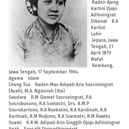
 DAPODIK DAN EMIS
Syekh Ali Jaber Meninggal Dunia
Raden Ajeng
Kartini Djojo
Adhiningrat
T RI ke-75 Yang Cocok Untuk Berbagai Keperluan
Dikenal R.A
s Covid-19 untuk Lompatan Besar
Kartini
-13 PNS
Bak Bom Atom, Ini Penyebab Ledakan Dahsyat di Beirut Le
Lahir
Jepara, Jawa
rtanyaan: Bagaimana mengenali akun buzzer dan menyikapinya?
Tengah, 21
April 1879
ra dan Sjamsul Nursalim, apa cara yang paling ampuh?
Wafat
ndemi akan terjadi setelah penerapan New Normal?
Rembang,
asker di depan publik
Jawa Tengah, 17 September 1904
ta-Mata Top di India
Agama Islam
ularan Covid-19 di ruangan tertutup kian berisiko
Orang Tua Raden Mas Adipati Ario Sosroningrat
(Ayah), M.A. Ngasirah (Ibu)
Saudara R.M Slamet Sosroningrat, P.A
ang Gelar Tatap Muka di Tahun Ajaran Baru
Sosrobusono, R.A Soelastri, Drs. R.M.P
mana pelaksanaan kurban?
Tiga Orang Positif, Empat Pasien Sembu
Sosrokartono, R.A Roekmini, R.A Kardinah, R.A
ber Merapat, Begini Syarat dan Cara Monetisasi YouTube Terbaru
Kartinah, R.M Muljono, R.A Soematri, R.M Rawito
sih Zona Kuning
7 Usaha Modal 5 Juta Menguntungkan untuk Pebi
Suami K.R.M. Adipati Ario Singgih Djojo Adhiningrat
ocs
Kawah Putih yang Tak Pernah Membosankan
Anak Soesalit Djojoadhiningrat