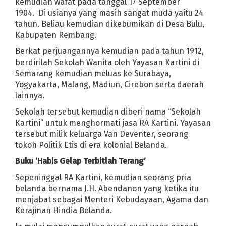
l di Tengah Jalan
5 Manfaat Kesehatan yang Mengejutkan dari Min
kemudian wafat pada tanggal 17 September
1904. Di usianya yang masih sangat muda yaitu 24
a
Abu Rara Penusuk Wiranto Divonis 12 Tahun Penjara
tahun. Beliau kemudian dikebumikan di Desa Bulu,
rat
Jadwal Tayang Anime One Piece Episode 930 pada Minggu 28 
Kabupaten Rembang.
 Pengiriman
Jalan Gebangcarang Dibangun Tahun Ini
Berkat perjuangannya kemudian pada tahun 1912,
Banyak Peserta Kartu Prakerja Belum Dapat Insentif, Ini Penyebab
berdirilah Sekolah Wanita oleh Yayasan Kartini di
Panutan Warga Karawang - Jawa Barat
Semarang kemudian meluas ke Surabaya,
ulai 6 Mei
Prakiraan Cuaca Karawang Hari Ini, Senin 4 Mei 2020
Yogyakarta, Malang, Madiun, Cirebon serta daerah
Membantu Masyarakat Selama PSBB
lainnya.
Bupati Karawang Ajukan PSBB
Sekolah tersebut kemudian diberi nama “Sekolah
leman, Polisi: Hoax!
Kartini” untuk menghormati jasa RA Kartini. Yayasan
ilunya di Rumah Sakit Karawang
Situs Info Sebaran Covid-19 Dunia
tersebut milik keluarga Van Deventer, seorang
tokoh Politik Etis di era kolonial Belanda.
omo Pupus
Situs SOSMAD Cilamaya Kulon Dirilis Awal Ramadhan 20
elam di Palisungan
Buku ‘Habis Gelap Terbitlah Terang’
Medsos Jika Kejiwaan Tak Stabil
Sepeninggal RA Kartini, kemudian seorang pria
NTARA CAPRES DAN CAWAPRES TAHUN 2019
belanda bernama J.H. Abendanon yang ketika itu
,71% Prabowo 44,29%
Pembangkit Listrik dari Sampah Hasilkan 750 
menjabat sebagai Menteri Kebudayaan, Agama dan
Kerajinan Hindia Belanda.
dapatkan dengan Harga Murah
Looping dalam Looping Disertai Kasu
erima Kasih Gayus Tambunan
Hantam Laos 6-0, Indonesia Semifina