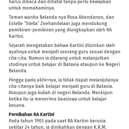
harus dibaca dan dihafal tanpa perlu kewajiban
ingnya Ilmu dan Mencari Ilmu
untuk memahaminya.
Bennet Menjadi PM Baru Israel
Teman wanita Belanda nya Rosa Abendanon, dan
n paket internet Rp 427.000 untuk 100 Mbps
Estelle “Stella” Zeehandelaar juga mendukung
i 2021
pemikiran-pemikiran yang diungkapkan oleh RA
h | Redakan Nyeri Haid Hingga Tingkatkan Daya Tahan Tubuh
Kartini.
iteken 17.830 Akun
BIOGRAFI RA. KARTINI SINGKAT
Sejarah mengatakan bahwa Kartini diizinkan oleh
KI di Mana?
5 Cara Melacak HP Hilang dalam Keadaan Mati & Hidu
ayahnya untuk menjadi seorang guru sesuai dengan
ir
Fadhilah Shalat Sunnah Tarawih
cita-cita. Namun ia dilarang untuk melanjutkan
al Dunia
DPD dan 23 DPC Partai Demokrat Aceh Diklaim Tak Ikut K
studinya untuk belajar di Batavia ataupun ke Negeri
Belanda.
 DAPODIK DAN EMIS
Syekh Ali Jaber Meninggal Dunia
Hingga pada akhirnya, ia tidak dapat melanjutanya
cita-citanya baik belajar menjadi guru di Batavia.
T RI ke-75 Yang Cocok Untuk Berbagai Keperluan
Ataupun juga kuliah di negeri Belanda. Meskipun
s Covid-19 untuk Lompatan Besar
ketika itu ia menerima beasiswa untuk belajar
-13 PNS
Bak Bom Atom, Ini Penyebab Ledakan Dahsyat di Beirut Le
kesana.
Pernikahan RA Kartini
rtanyaan: Bagaimana mengenali akun buzzer dan menyikapinya?
Pada tahun 1903 pada saat RA Kartini berusia
ra dan Sjamsul Nursalim, apa cara yang paling ampuh?
sekitar 24 tahun, ia dinikahkan dengan K.R.M.