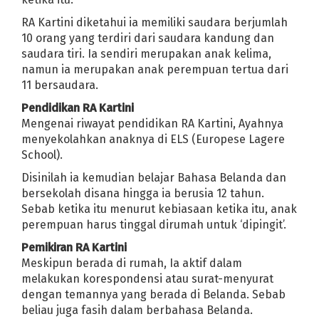
as untuk Palestina
Roger Federer, Petenis Legenda Abad Ini
RA Kartini diketahui ia memiliki saudara berjumlah
 2008
Demo Kecam Israel Warnai Ibukota
Michael Heart "Song f
10 orang yang terdiri dari saudara kandung dan
dows
Monumen Menghormati Pelempar Sepatu Bush
saudara tiri. Ia sendiri merupakan anak kelima,
k
Digerus Firefox, IE Makin Melempem
Pelajaran Moral dari Film
namun ia merupakan anak perempuan tertua dari
ingnya Ilmu dan Mencari Ilmu
11 bersaudara.
Bennet Menjadi PM Baru Israel
Pendidikan RA Kartini
n paket internet Rp 427.000 untuk 100 Mbps
Mengenai riwayat pendidikan RA Kartini, Ayahnya
i 2021
menyekolahkan anaknya di ELS (Europese Lagere
School).
h | Redakan Nyeri Haid Hingga Tingkatkan Daya Tahan Tubuh
iteken 17.830 Akun
BIOGRAFI RA. KARTINI SINGKAT
Disinilah ia kemudian belajar Bahasa Belanda dan
bersekolah disana hingga ia berusia 12 tahun.
KI di Mana?
5 Cara Melacak HP Hilang dalam Keadaan Mati & Hidu
Sebab ketika itu menurut kebiasaan ketika itu, anak
ir
Fadhilah Shalat Sunnah Tarawih
perempuan harus tinggal dirumah untuk ‘dipingit’.
al Dunia
DPD dan 23 DPC Partai Demokrat Aceh Diklaim Tak Ikut K
Pemikiran RA Kartini
 DAPODIK DAN EMIS
Syekh Ali Jaber Meninggal Dunia
Meskipun berada di rumah, Ia aktif dalam
melakukan korespondensi atau surat-menyurat
T RI ke-75 Yang Cocok Untuk Berbagai Keperluan
dengan temannya yang berada di Belanda. Sebab
s Covid-19 untuk Lompatan Besar
beliau juga fasih dalam berbahasa Belanda.