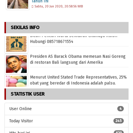
Tahun Ini
Sabtu, 20 Jun 2020, 20:58:56 WIB
SEKILAS INFO
Dicari Pencari Warta Sekitaran Cilamaya Kulon -
Hubungi 085718671554
Presiden AS Barack Obama memesan Nasi Goreng
di restoran Bali langsung dari Amerika
Menurut United Stated Trade Representatives, 25%
obat yang beredar di Indonesia adalah palsu.
STATISTIK USER
Menurut peneliti di Detroit, orang yang selalu
User Online
4
tersenyum lebar cenderung hidup lebih lama.
Today Visitor
245
WHO merilis, 30 persen anak-anak di dunia
kecanduan menonton televisi dan bermain