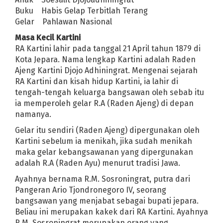
Buku Habis Gelap Terbitlah Terang
la
Gelar Pahlawan Nasional
rasetyo Titip Anak-Anaknya ke Raffi Ahmad
Masa Kecil Kartini
ol Kebencian
RA Kartini lahir pada tanggal 21 April tahun 1879 di
goda sang Ayah soal Seksualitasnya
Pilkades 2021 Bisa Diundur
Kota Jepara. Nama lengkap Kartini adalah Raden
Asam Urat? Lawan dengan 6 Makanan Ini
Ajeng Kartini Djojo Adhiningrat. Mengenai sejarah
RA Kartini dan kisah hidup Kartini, ia lahir di
 Pengangguran Nggak Apa-Apa Kan Aku yang Kerja
tengah-tengah keluarga bangsawan oleh sebab itu
l di Tengah Jalan
5 Manfaat Kesehatan yang Mengejutkan dari Min
ia memperoleh gelar R.A (Raden Ajeng) di depan
namanya.
a
Abu Rara Penusuk Wiranto Divonis 12 Tahun Penjara
rat
Jadwal Tayang Anime One Piece Episode 930 pada Minggu 28 
Gelar itu sendiri (Raden Ajeng) dipergunakan oleh
Kartini sebelum ia menikah, jika sudah menikah
 Pengiriman
Jalan Gebangcarang Dibangun Tahun Ini
maka gelar kebangsawanan yang dipergunakan
Banyak Peserta Kartu Prakerja Belum Dapat Insentif, Ini Penyebab
adalah R.A (Raden Ayu) menurut tradisi Jawa.
Panutan Warga Karawang - Jawa Barat
Ayahnya bernama R.M. Sosroningrat, putra dari
ulai 6 Mei
Prakiraan Cuaca Karawang Hari Ini, Senin 4 Mei 2020
Pangeran Ario Tjondronegoro IV, seorang
Membantu Masyarakat Selama PSBB
bangsawan yang menjabat sebagai bupati jepara.
Bupati Karawang Ajukan PSBB
Beliau ini merupakan kakek dari RA Kartini. Ayahnya
leman, Polisi: Hoax!
R.M. Sosroningrat merupakan orang yang